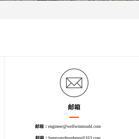
邮箱
邮箱：
engineer@
wellwinmould.com
邮箱：
hengyanghuasheng@163.com